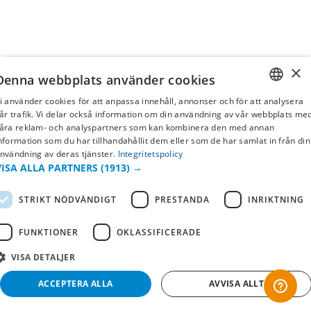
×
Denna webbplats använder cookies
i använder cookies för att anpassa innehåll, annonser och för att analysera
SWEDISH
år trafik. Vi delar också information om din användning av vår webbplats me
åra reklam- och analyspartners som kan kombinera den med annan
FI
nformation som du har tillhandahållit dem eller som de har samlat in från din
nvändning av deras tjänster.
Integritetspolicy
NO
VISA ALLA PARTNERS
(1913) →
STRIKT NÖDVÄNDIGT
PRESTANDA
INRIKTNING
FUNKTIONER
OKLASSIFICERADE
VISA DETALJER
ACCEPTERA ALLA
AVVISA ALLT