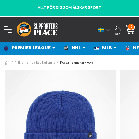
ALLT FÖR DIG SOM ÄLSKAR SPORT
0
Logga in
PREMIER LEAGUE
NHL
MLB
NF
NHL
Tampa Bay Lightning
Mössa Haymaker - Royal