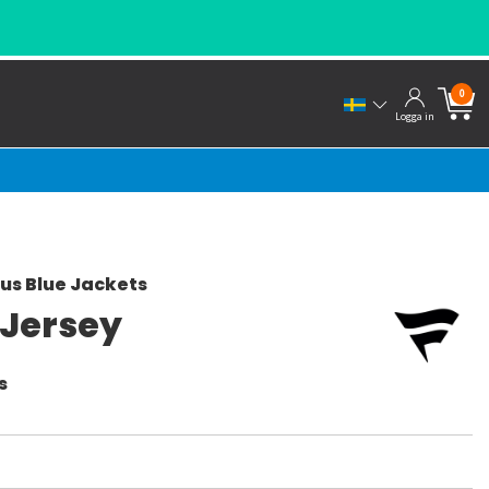
0
Logga in
s Blue Jackets
 Jersey
s