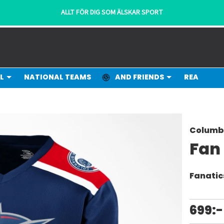
ALLT FÖR DIG SOM ÄLSKAR SPORT
L
NATIONAL TEAMS
AND FRIENDS
REA
Columbu
Fan
Fanatic
699:-