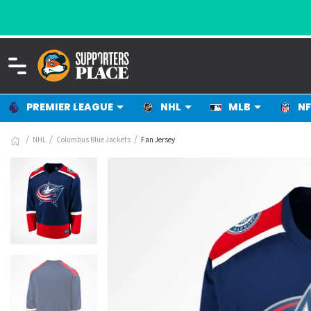
PREMIER LEAGUE
NHL
MLB
NF
NHL
Columbus Blue Jackets
Fan Jersey