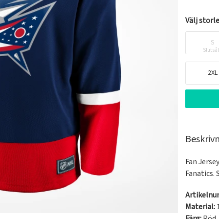
Välj storl
S
Slutså
2XL
Beskriv
Fan Jersey
Fanatics.
Artikeln
Material:
Färg:
Röd
,