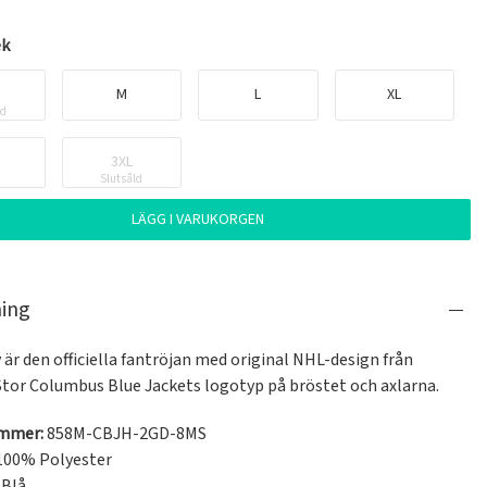
ek
M
L
XL
ld
3XL
Slutsåld
LÄGG I VARUKORGEN
ning
 är den officiella fantröjan med original NHL-design från 
 Stor Columbus Blue Jackets logotyp på bröstet och axlarna.
ummer:
858M-CBJH-2GD-8MS
100% Polyester
Blå