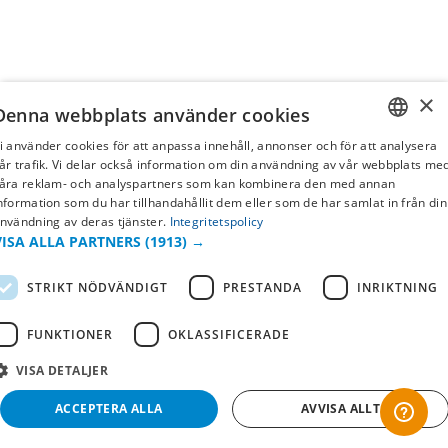
×
Denna webbplats använder cookies
i använder cookies för att anpassa innehåll, annonser och för att analysera
SWEDISH
år trafik. Vi delar också information om din användning av vår webbplats me
åra reklam- och analyspartners som kan kombinera den med annan
FI
nformation som du har tillhandahållit dem eller som de har samlat in från din
nvändning av deras tjänster.
Integritetspolicy
NO
VISA ALLA PARTNERS
(1913) →
STRIKT NÖDVÄNDIGT
PRESTANDA
INRIKTNING
FUNKTIONER
OKLASSIFICERADE
VISA DETALJER
ACCEPTERA ALLA
AVVISA ALLT