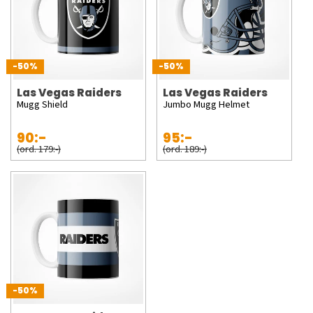
-50%
-50%
Las Vegas Raiders
Las Vegas Raiders
Mugg Shield
Jumbo Mugg Helmet
90:-
95:-
(ord. 179:-)
(ord. 189:-)
-50%