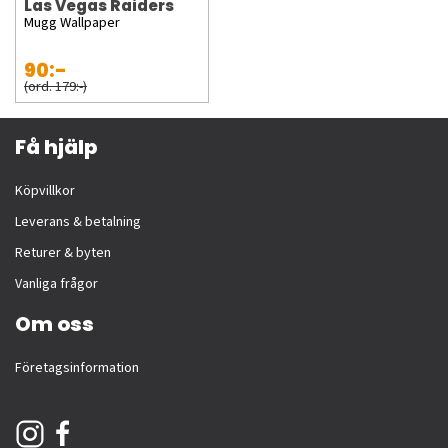
Las Vegas Raiders
Mugg Wallpaper
90:-
(ord. 179:-)
Få hjälp
Köpvillkor
Leverans & betalning
Returer & byten
Vanliga frågor
Om oss
Företagsinformation