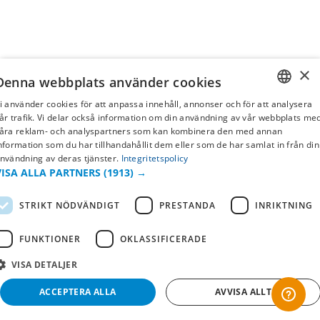
×
Denna webbplats använder cookies
i använder cookies för att anpassa innehåll, annonser och för att analysera
SWEDISH
år trafik. Vi delar också information om din användning av vår webbplats me
åra reklam- och analyspartners som kan kombinera den med annan
FI
nformation som du har tillhandahållit dem eller som de har samlat in från din
nvändning av deras tjänster.
Integritetspolicy
NO
VISA ALLA PARTNERS
(1913) →
STRIKT NÖDVÄNDIGT
PRESTANDA
INRIKTNING
FUNKTIONER
OKLASSIFICERADE
VISA DETALJER
ACCEPTERA ALLA
AVVISA ALLT