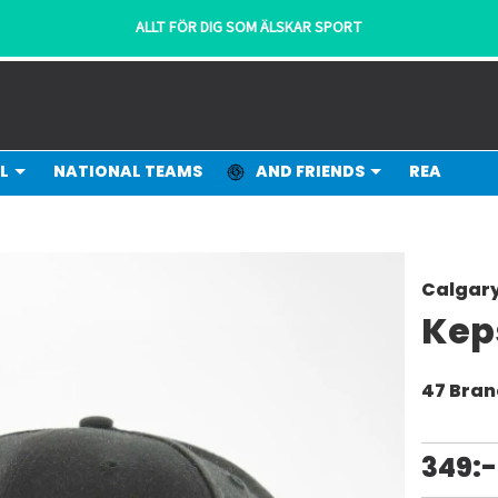
ALLT FÖR DIG SOM ÄLSKAR SPORT
L
NATIONAL TEAMS
AND FRIENDS
REA
Calgar
Kep
47 Bra
349:-