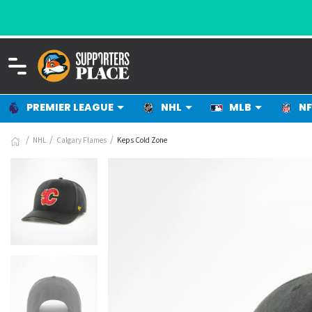
PREMIER LEAGUE
NHL
MLB
NF
NHL
Calgary Flames
Keps Cold Zone