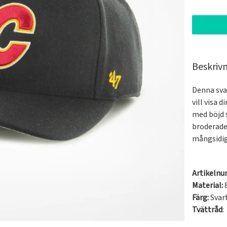
Beskriv
Denna svar
vill visa 
med böjd 
broderade 
mångsidiga
Artikeln
Material:
Färg:
Svar
Tvättråd
: