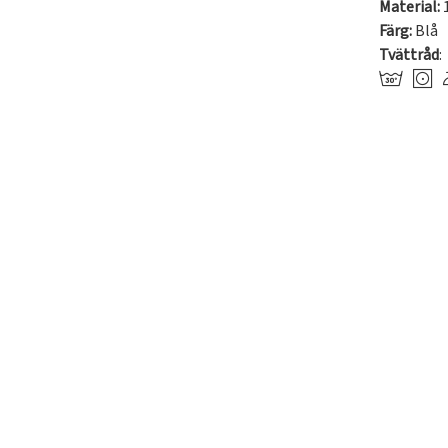
Material:
Färg:
Blå
Tvättråd
: