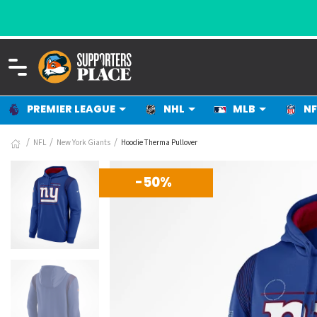
PREMIER LEAGUE
NHL
MLB
NF
NFL
New York Giants
Hoodie Therma Pullover
-50%