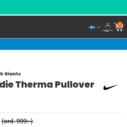
0
Logga in
k Giants
die Therma Pullover
-
(ord. 999:-)