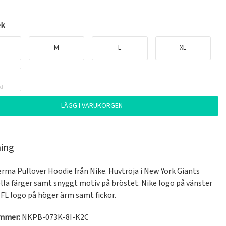
ek
M
L
XL
ld
LÄGG I VARUKORGEN
ning
rma Pullover Hoodie från Nike. Huvtröja i New York Giants 
lla färger samt snyggt motiv på bröstet. Nike logo på vänster 
FL logo på höger ärm samt fickor.
ummer:
NKPB-073K-8I-K2C