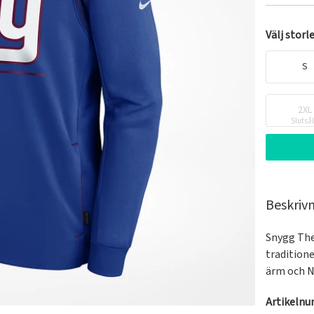
Välj storl
S
2XL
Slutså
Beskriv
Snygg The
traditione
ärm och N
Artikeln