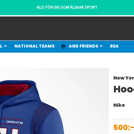
ALLT FÖR DIG SOM ÄLSKAR SPORT
L
NATIONAL TEAMS
AND FRIENDS
REA
New Yor
Hoo
Nike
500: