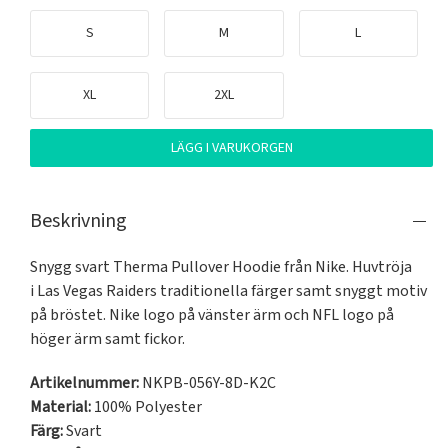
S
M
L
XL
2XL
LÄGG I VARUKORGEN
Beskrivning
Snygg svart Therma Pullover Hoodie från Nike. Huvtröja 
i Las Vegas Raiders traditionella färger samt snyggt motiv 
på bröstet. Nike logo på vänster ärm och NFL logo på 
höger ärm samt fickor.
Artikelnummer:
NKPB-056Y-8D-K2C
Material:
100% Polyester
Färg:
Svart