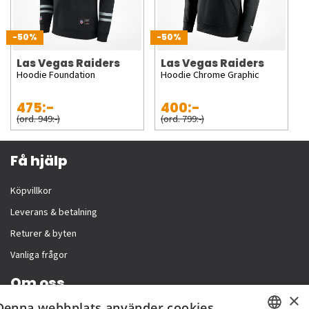
-50%
-50%
Las Vegas Raiders
Las Vegas Raiders
Hoodie Foundation
Hoodie Chrome Graphic
475:-
400:-
(ord. 949:-)
(ord. 799:-)
Få hjälp
Köpvillkor
Leverans & betalning
Returer & byten
Vanliga frågor
Om oss
×
Denna webbplats använder cookies