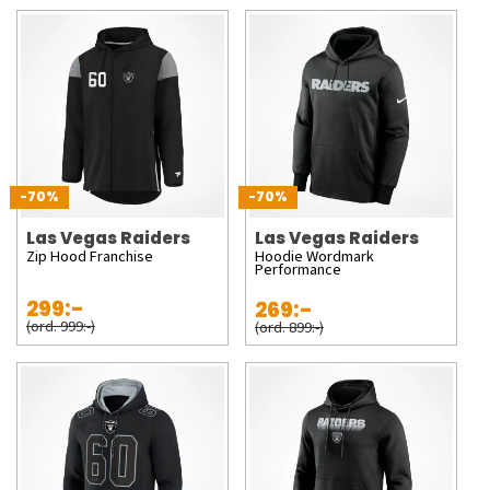
-70%
-70%
Las Vegas Raiders
Las Vegas Raiders
Zip Hood Franchise
Hoodie Wordmark
Performance
299:-
269:-
(ord. 999:-)
(ord. 899:-)