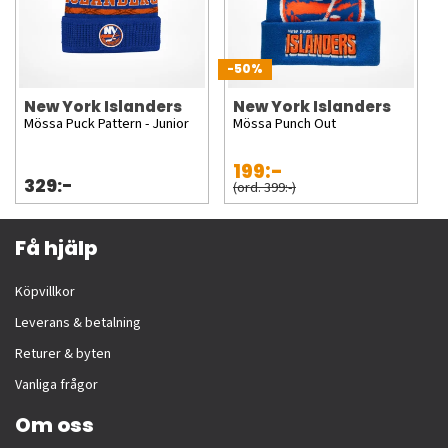
-50%
New York Islanders
New York Islanders
Mössa Puck Pattern - Junior
Mössa Punch Out
199:-
329:-
(ord. 399:-)
Få hjälp
Köpvillkor
Leverans & betalning
Returer & byten
Vanliga frågor
Om oss