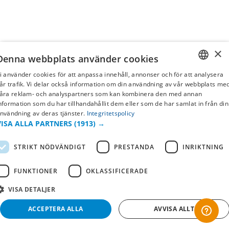
×
Denna webbplats använder cookies
i använder cookies för att anpassa innehåll, annonser och för att analysera
SWEDISH
år trafik. Vi delar också information om din användning av vår webbplats me
åra reklam- och analyspartners som kan kombinera den med annan
FI
nformation som du har tillhandahållit dem eller som de har samlat in från din
nvändning av deras tjänster.
Integritetspolicy
NO
VISA ALLA PARTNERS
(1913) →
STRIKT NÖDVÄNDIGT
PRESTANDA
INRIKTNING
FUNKTIONER
OKLASSIFICERADE
VISA DETALJER
ACCEPTERA ALLA
AVVISA ALLT