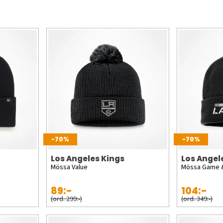
-70%
-70%
Los Angeles Kings
Los Angel
Mössa Value
Mössa Game &
89:-
104:-
(ord. 299:-)
(ord. 349:-)