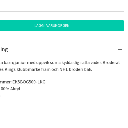
LÄGG I VARUKORGEN
ning
 barn/junior med uppvik som skydda dig i alla väder. Broderat 
es Kings klubbmärke fram och NHL broderi bak.
ummer:
EK5BOG500-LKG
100% Akryl
t