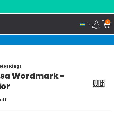
0
Logga in
eles Kings
sa Wordmark -
ior
uff