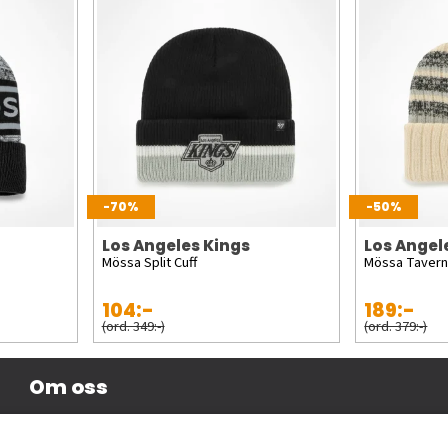
-70%
-50%
Los Angeles Kings
Los Angel
Mössa Split Cuff
Mössa Taver
104:-
189:-
(ord. 349:-)
(ord. 379:-)
Om oss
Företagsinformation