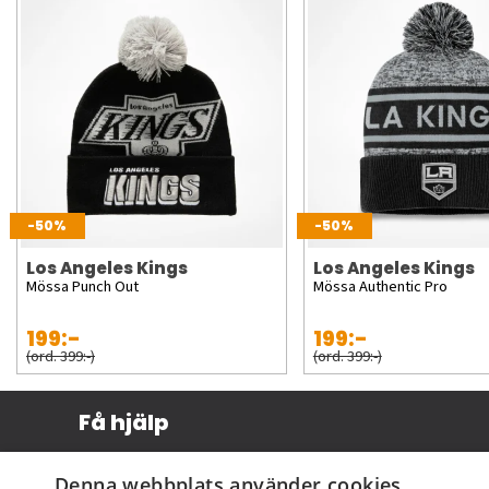
-50%
-50%
Los Angeles Kings
Los Angeles Kings
Mössa Punch Out
Mössa Authentic Pro
199:-
199:-
(ord. 399:-)
(ord. 399:-)
Få hjälp
Köpvillkor
Denna webbplats använder cookies