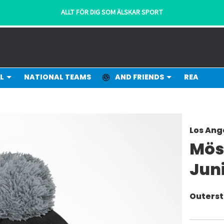
ALLT FÖR DIG SOM ÄLSKAR SPORT
L
NATIONAL TEAMS
AND FRIENDS
REA
Los Ang
Mös
Jun
Outerst