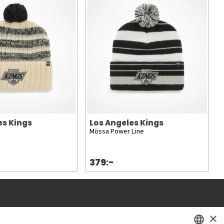
es Kings
Los Angeles Kings
n
Mössa Power Line
379:-
×