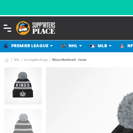
PREMIER LEAGUE
NHL
MLB
NF
NHL
Los Angeles Kings
Mössa Wordmark - Junior