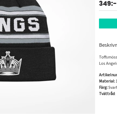
349:-
Beskriv
Toffsmössa
Los Angel
Artikeln
Material:
Färg:
Svar
Tvättråd
: