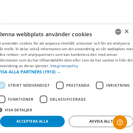
×
Denna webbplats använder cookies
i använder cookies för att anpassa innehåll, annonser och för att analysera
SWEDISH
år trafik. Vi delar också information om din användning av vår webbplats me
åra reklam- och analyspartners som kan kombinera den med annan
FI
nformation som du har tillhandahållit dem eller som de har samlat in från din
nvändning av deras tjänster.
Integritetspolicy
NO
VISA ALLA PARTNERS
(1913) →
STRIKT NÖDVÄNDIGT
PRESTANDA
INRIKTNING
FUNKTIONER
OKLASSIFICERADE
VISA DETALJER
ACCEPTERA ALLA
AVVISA ALLT