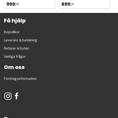
999:-
699:-
Få hjälp
Köpvillkor
Leverans & betalning
Returer & byten
Vanliga frågor
Om oss
Företagsinformation