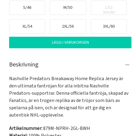
S/46
M/50
L/52
Slutsåld
XL/54
2XL/56
3XL/60
LÄGG I VARUKORGEN
Beskrivning
Nashville Predators Breakaway Home Replica Jersey är 
den ultimata fantröjan för alla inbitna Nashville 
Predators-supportrar. Denna officiella fantröja, skapad av 
Fanatics, är en trogen replika av de tröjor som bärs av 
spelarna på isen, och är designad för att ge dig en 
autentisk NHL-upplevelse.
Artikelnummer:
879M-NPRH-2GL-BWH
Material:
100% Polyester