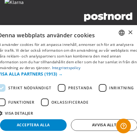
×
Copyright © 2019 This site is Licensed to 377 Sport AB
Integritetspolicy
Cookies
Denna webbplats använder cookies
i använder cookies för att anpassa innehåll, annonser och för att analysera
SWEDISH
år trafik. Vi delar också information om din användning av vår webbplats me
åra reklam- och analyspartners som kan kombinera den med annan
FI
nformation som du har tillhandahållit dem eller som de har samlat in från din
nvändning av deras tjänster.
Integritetspolicy
NO
VISA ALLA PARTNERS
(1913) →
STRIKT NÖDVÄNDIGT
PRESTANDA
INRIKTNING
FUNKTIONER
OKLASSIFICERADE
VISA DETALJER
ACCEPTERA ALLA
AVVISA ALLT