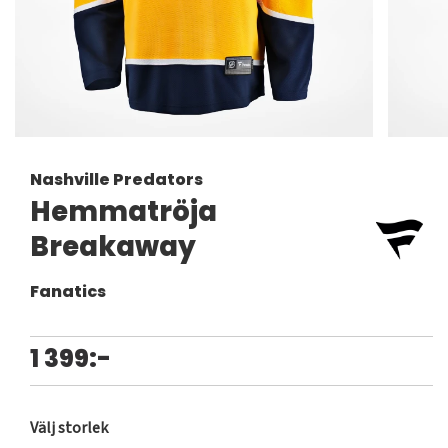
Nashville Predators
Hemmatröja
Breakaway
Fanatics
1 399:-
Välj storlek