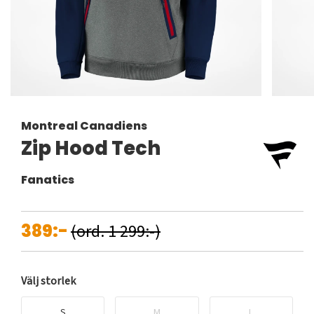
Montreal Canadiens
Zip Hood Tech
Fanatics
389:-
(ord. 1 299:-)
Välj storlek
S
M
L