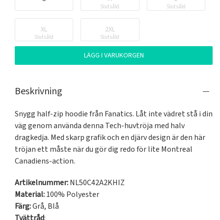
Slutsåld
Slutsåld
XL
2XL
Slutsåld
Slutsåld
LÄGG I VARUKORGEN
Beskrivning
Snygg half-zip hoodie från Fanatics. Låt inte vädret stå i din 
väg genom använda denna Tech-huvtröja med halv 
dragkedja. Med skarp grafik och en djärv design är den här 
tröjan ett måste när du gör dig redo för lite Montreal 
Canadiens-action.
Artikelnummer:
NL50C42A2KHIZ
Material:
100% Polyester
Färg:
Grå
,
Blå
Tvättråd
: