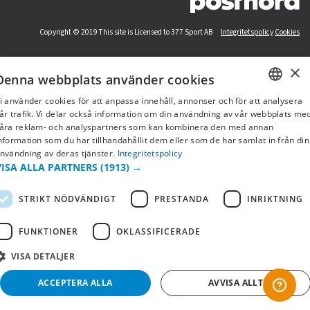
Copyright © 2019 This site is Licensed to 377 Sport AB
Integritetspolicy
Cookies
×
Denna webbplats använder cookies
i använder cookies för att anpassa innehåll, annonser och för att analysera
SWEDISH
år trafik. Vi delar också information om din användning av vår webbplats me
åra reklam- och analyspartners som kan kombinera den med annan
FI
nformation som du har tillhandahållit dem eller som de har samlat in från din
nvändning av deras tjänster.
Integritetspolicy
NO
VISA ALLA PARTNERS
(1913) →
STRIKT NÖDVÄNDIGT
PRESTANDA
INRIKTNING
FUNKTIONER
OKLASSIFICERADE
VISA DETALJER
ACCEPTERA ALLA
AVVISA ALLT