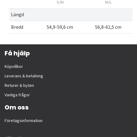
S/M
M/L
Längd
Bredd
54,9-59,6 cm
56,8-61,5 cm
Få hjälp
Köpvillkor
Leverans & betalning
Returer & byten
Vanliga frågor
Om oss
Företagsinformation