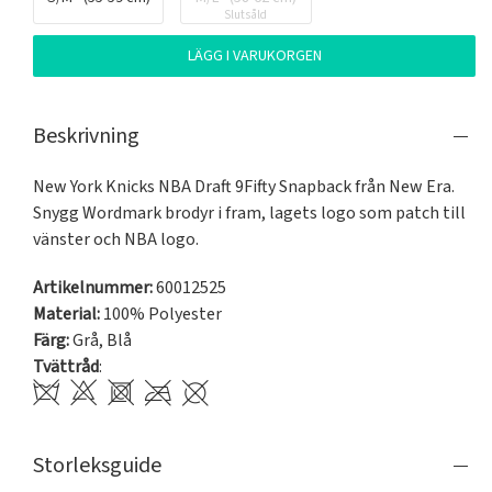
Slutsåld
LÄGG I VARUKORGEN
Beskrivning
New York Knicks NBA Draft 9Fifty Snapback från New Era. 
Snygg Wordmark brodyr i fram, lagets logo som patch till 
vänster och NBA logo.
Artikelnummer:
60012525
Material:
100% Polyester
Färg:
Grå
,
Blå
Tvättråd
:
Storleksguide