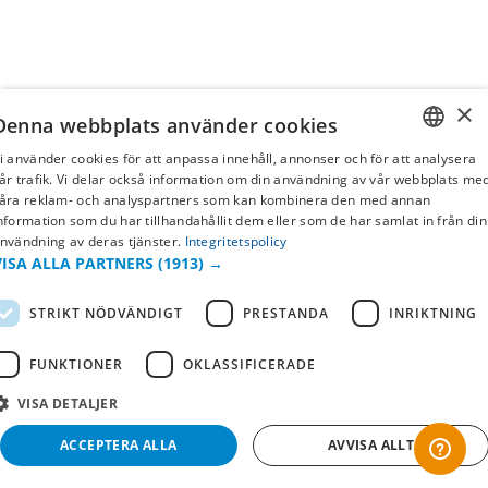
×
Denna webbplats använder cookies
i använder cookies för att anpassa innehåll, annonser och för att analysera
SWEDISH
år trafik. Vi delar också information om din användning av vår webbplats me
åra reklam- och analyspartners som kan kombinera den med annan
FI
nformation som du har tillhandahållit dem eller som de har samlat in från din
nvändning av deras tjänster.
Integritetspolicy
NO
VISA ALLA PARTNERS
(1913) →
STRIKT NÖDVÄNDIGT
PRESTANDA
INRIKTNING
FUNKTIONER
OKLASSIFICERADE
VISA DETALJER
ACCEPTERA ALLA
AVVISA ALLT