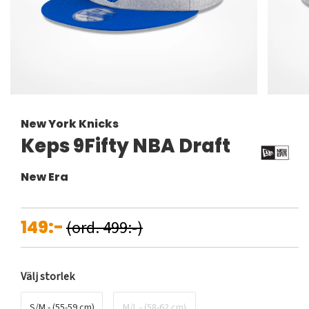
New York Knicks
Keps 9Fifty NBA Draft
New Era
149:-
(ord. 499:-)
Välj storlek
S/M - (55-59 cm)
M/L - (58-62 cm)