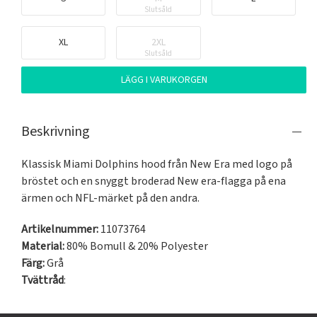
Slutsåld
XL
2XL
Slutsåld
LÄGG I VARUKORGEN
Beskrivning
Klassisk Miami Dolphins hood från New Era med logo på 
bröstet och en snyggt broderad New era-flagga på ena 
ärmen och NFL-märket på den andra.
Artikelnummer:
11073764
Material:
80% Bomull & 20% Polyester
Färg:
Grå
Tvättråd
: