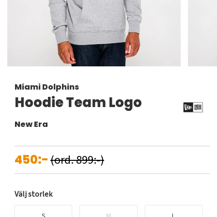
Miami Dolphins
Hoodie Team Logo
New Era
450:-
(ord. 899:-)
Välj storlek
S
M
L