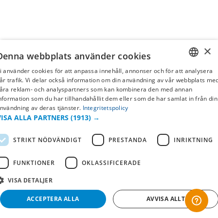
×
Denna webbplats använder cookies
i använder cookies för att anpassa innehåll, annonser och för att analysera
SWEDISH
år trafik. Vi delar också information om din användning av vår webbplats me
åra reklam- och analyspartners som kan kombinera den med annan
FI
nformation som du har tillhandahållit dem eller som de har samlat in från din
nvändning av deras tjänster.
Integritetspolicy
NO
VISA ALLA PARTNERS
(1913) →
STRIKT NÖDVÄNDIGT
PRESTANDA
INRIKTNING
FUNKTIONER
OKLASSIFICERADE
VISA DETALJER
ACCEPTERA ALLA
AVVISA ALLT